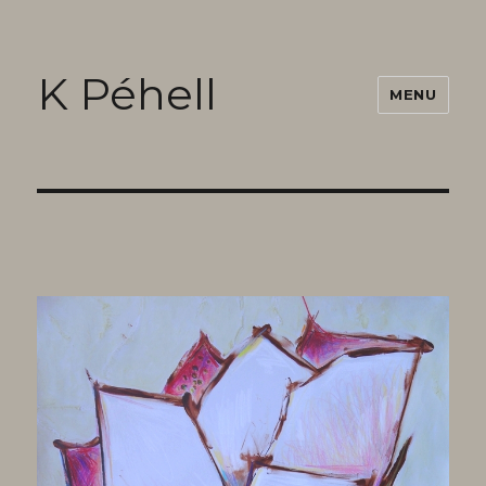
K Péhell
MENU