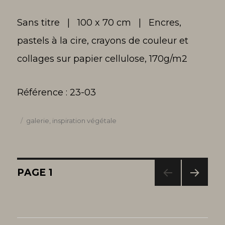
Sans titre | 100 x 70 cm | Encres,
pastels à la cire, crayons de couleur et
collages sur papier cellulose, 170g/m2
Référence : 23-03
Publié
Catégories
galerie
,
inspiration végétale
le
Navigation
PAGE
1
PAG
des
E
SUIV
ANT