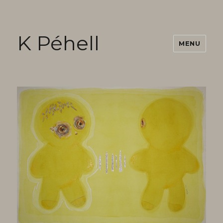
K Péhell
MENU