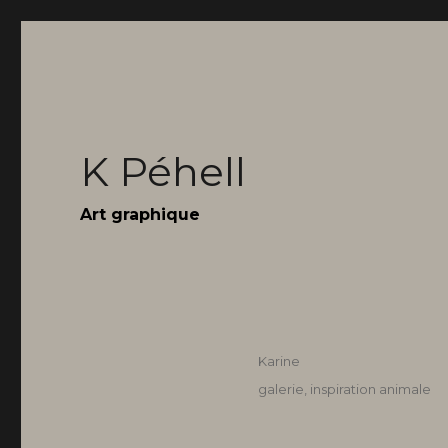
K Péhell
Art graphique
Auteur
Karine
Publié
Catégories
galerie
,
inspiration animale
le